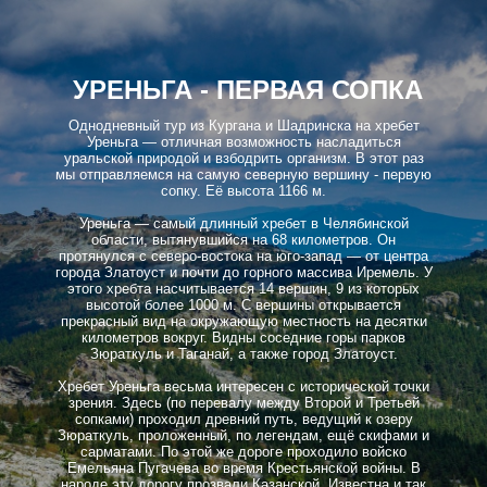
УРЕНЬГА - ПЕРВАЯ СОПКА
Однодневный тур из Кургана и Шадринска на хребет
Уреньга — отличная возможность насладиться
уральской природой и взбодрить организм. В этот раз
мы отправляемся на самую северную вершину - первую
сопку. Её высота 1166 м.
Уреньга — самый длинный хребет в Челябинской
области, вытянувшийся на 68 километров. Он
протянулся с северо-востока на юго-запад — от центра
города Златоуст и почти до горного массива Иремель. У
этого хребта насчитывается 14 вершин, 9 из которых
высотой более 1000 м. С вершины открывается
прекрасный вид на окружающую местность на десятки
километров вокруг. Видны соседние горы парков
Зюраткуль и Таганай, а также город Златоуст.
Хребет Уреньга весьма интересен с исторической точки
зрения. Здесь (по перевалу между Второй и Третьей
сопками) проходил древний путь, ведущий к озеру
Зюраткуль, проложенный, по легендам, ещё скифами и
сарматами. По этой же дороге проходило войско
Емельяна Пугачева во время Крестьянской войны. В
народе эту дорогу прозвали Казанской. Известна и так