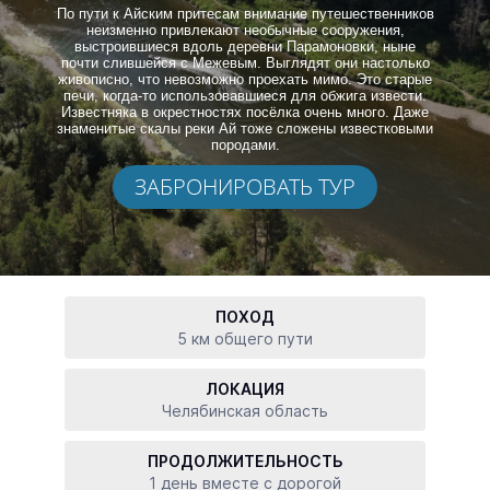
По пути к Айским притесам внимание путешественников
неизменно привлекают необычные сооружения,
выстроившиеся вдоль деревни Парамоновки, ныне
почти слившейся с Межевым. Выглядят они настолько
живописно, что невозможно проехать мимо. Это старые
печи, когда-то использовавшиеся для обжига извести.
Известняка в окрестностях посёлка очень много. Даже
знаменитые скалы реки Ай тоже сложены известковыми
породами.
ЗАБРОНИРОВАТЬ ТУР
ПОХОД
5 км общего пути
ЛОКАЦИЯ
Челябинская область
ПРОДОЛЖИТЕЛЬНОСТЬ
1 день вместе с дорогой