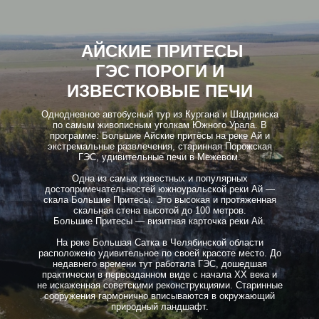
АЙСКИЕ ПРИТЕСЫ
ГЭС ПОРОГИ И
ИЗВЕСТКОВЫЕ ПЕЧИ
Однодневное автобусный тур из Кургана и Шадринска
по самым живописным уголкам Южного Урала. В
программе: Большие Айские притёсы на реке Ай и
экстремальные развлечения, старинная Порожская
ГЭС, удивительные печи в Межевом.
Одна из самых известных и популярных
достопримечательностей южноуральской реки Ай —
скала Большие Притесы. Это высокая и протяженная
скальная стена высотой до 100 метров.
Большие Притесы — визитная карточка реки Ай.
На реке Большая Сатка в Челябинской области
расположено удивительное по своей красоте место. До
недавнего времени тут работала ГЭС, дошедшая
практически в первозданном виде с начала XX века и
не искаженная советскими реконструкциями. Старинные
сооружения гармонично вписываются в окружающий
природный ландшафт.